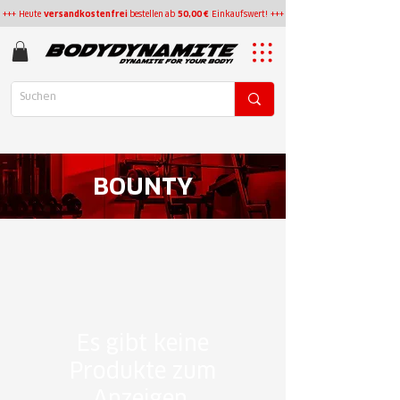
+++ Heute
versandkostenfrei
bestellen
ab
50,00 €
Einkaufswert! +++
BOUNTY
Es gibt keine
Produkte zum
Anzeigen.