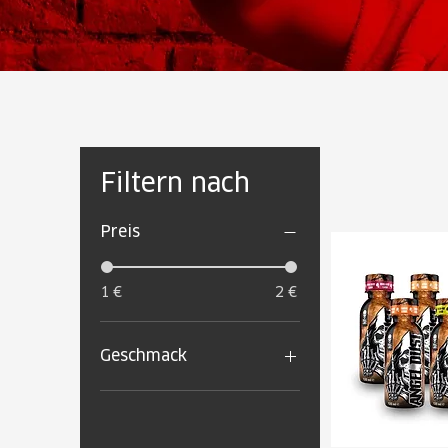
Filtern nach
Preis
1 €
2 €
Geschmack
Cosmic Rainbow
Exotic
Frozen Bombsicle