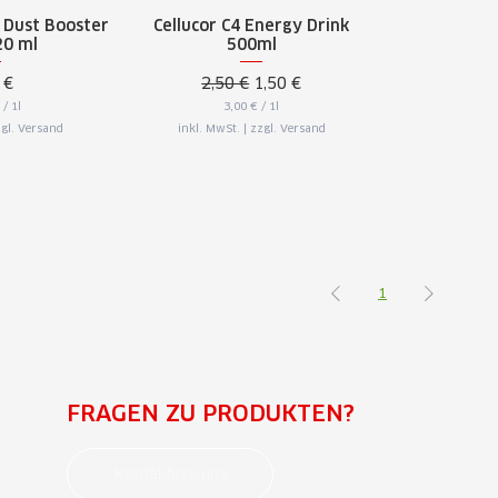
l Dust Booster
Cellucor C4 Energy Drink
20 ml
500ml
s
Standardpreis
Sale-Preis
 €
2,50 €
1,50 €
/
1l
3,00 €
/
1l
3
gl. Versand
inkl. MwSt.
|
zzgl. Versand
,
0
0
€
p
r
o
1
L
i
t
1
e
r
FRAGEN ZU PRODUKTEN?
Kontaktiere uns!