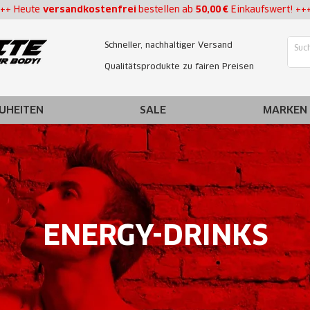
++ Heute
versandkostenfrei
bestellen
ab
50,00 €
Einkaufswert! ++
Schneller, nachhaltiger Versand
Qualitätsprodukte zu fairen Preisen
UHEITEN
SALE
MARKEN
ENERGY-DRINKS