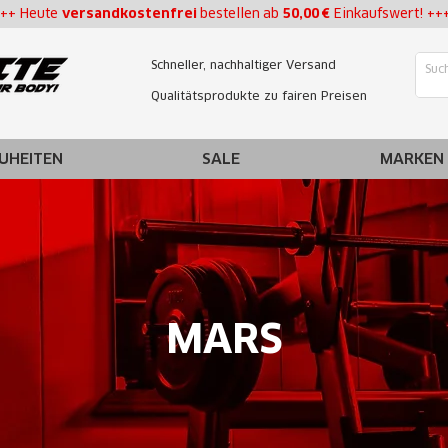
++ Heute
versandkostenfrei
bestellen
ab
50,00 €
Einkaufswert! ++
Schneller, nachhaltiger Versand
Qualitätsprodukte zu fairen Preisen
UHEITEN
SALE
MARKEN
MARS