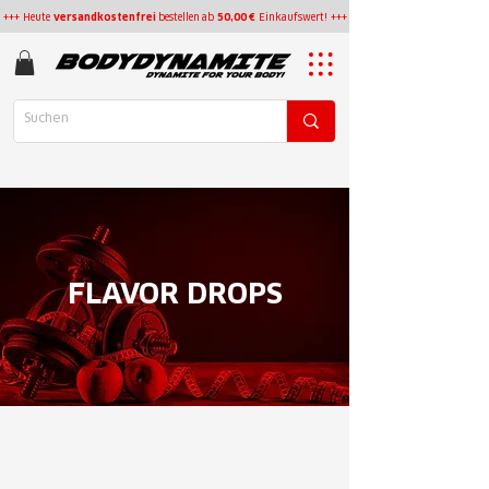
+++ Heute
versandkostenfrei
bestellen
ab
50,00 €
Einkaufswert! +++
FLAVOR DROPS