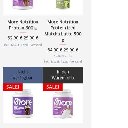
g
r
a
m
m
More Nutrition
More Nutrition
Protein 600 g
Protein Iced
Matcha Latte 500
Standardpreis
Sale-Preis
32,90 €
29,90 €
g
inkl. MwSt.
|
zzgl. Versand
Standardpreis
Sale-Preis
34,90 €
29,90 €
59,80 €
/
1kg
5
inkl. MwSt.
|
zzgl. Versand
9
,
8
Nicht
In den
0
verfügbar
Warenkorb
€
p
SALE!
SALE!
r
o
1
K
i
l
o
g
r
a
m
m