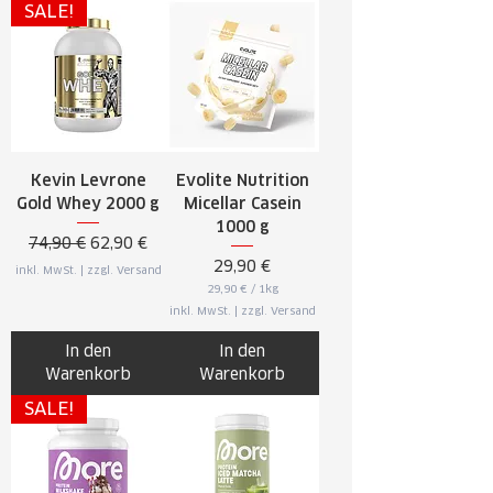
SALE!
Kevin Levrone
Evolite Nutrition
Gold Whey 2000 g
Micellar Casein
1000 g
Standardpreis
Sale-Preis
74,90 €
62,90 €
Preis
29,90 €
inkl. MwSt.
|
zzgl. Versand
29,90 €
/
1kg
2
inkl. MwSt.
|
zzgl. Versand
9
,
9
In den
In den
0
Warenkorb
Warenkorb
€
p
SALE!
r
o
1
K
i
l
o