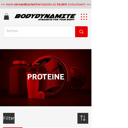
+++ Heute
versandkostenfrei
bestellen
ab
50,00 €
Einkaufswert! +++
PROTEINE
Filter