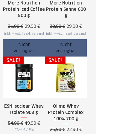
More Nutrition
More Nutrition
Protein Iced Coffee
Protein Sahne 600
500 g
g
Standardpreis
Sale-Preis
Standardpreis
Sale-Preis
31,90 €
29,90 €
32,90 €
29,90 €
inkl. MwSt.
|
zzgl. Versand
inkl. MwSt.
|
zzgl. Versand
Nicht
Nicht
verfügbar
verfügbar
SALE!
SALE!
ESN Isoclear Whey
Olimp Whey
Isolate 908 g
Protein Complex
100% 700 g
Standardpreis
Sale-Preis
54,90 €
49,90 €
Standardpreis
Sale-Preis
25,90 €
22,90 €
55,44 €
/
1kg
5