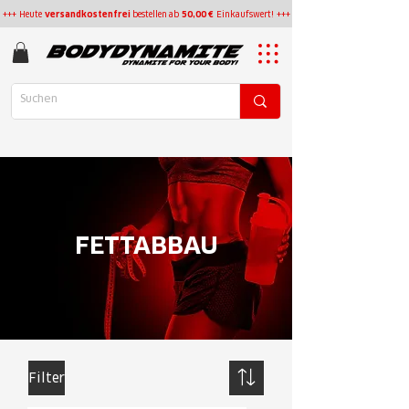
+++ Heute
versandkostenfrei
bestellen
ab
50,00 €
Einkaufswert! +++
FETTABBAU
Filter