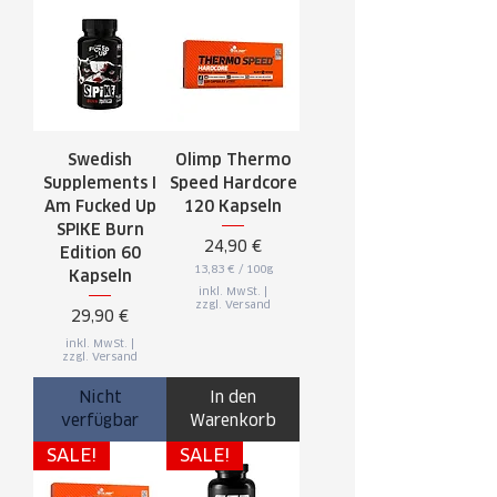
Swedish
Olimp Thermo
Supplements I
Speed Hardcore
Am Fucked Up
120 Kapseln
SPIKE Burn
Preis
24,90 €
Edition 60
13,83 €
/
100g
Kapseln
1
inkl. MwSt.
|
3
zzgl. Versand
,
Preis
29,90 €
8
3
inkl. MwSt.
|
zzgl. Versand
€
p
r
Nicht
In den
o
1
verfügbar
Warenkorb
0
0
SALE!
SALE!
G
r
a
m