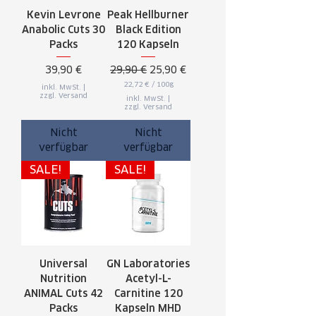
Kevin Levrone
Peak Hellburner
Anabolic Cuts 30
Black Edition
Packs
120 Kapseln
Preis
Standardpreis
Sale-Preis
39,90 €
29,90 €
25,90 €
22,72 €
/
100g
inkl. MwSt.
|
2
zzgl. Versand
inkl. MwSt.
|
2
zzgl. Versand
,
7
2
Nicht
Nicht
€
verfügbar
verfügbar
p
r
SALE!
SALE!
o
1
0
0
G
r
a
m
m
Universal
GN Laboratories
Nutrition
Acetyl-L-
ANIMAL Cuts 42
Carnitine 120
Packs
Kapseln MHD