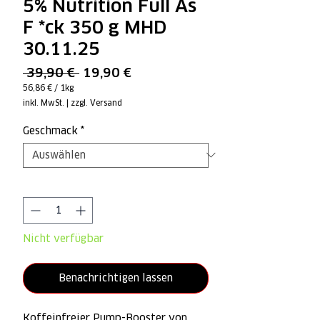
5% Nutrition Full As
F *ck 350 g MHD
30.11.25
Standardpreis
Sale-
 39,90 € 
19,90 €
Preis
56,86 €
/
1kg
56,86 €
inkl. MwSt.
|
zzgl. Versand
pro
1
Kilogramm
Geschmack
*
Anzahl
*
Nicht verfügbar
Benachrichtigen lassen
Koffeinfreier Pump-Booster von