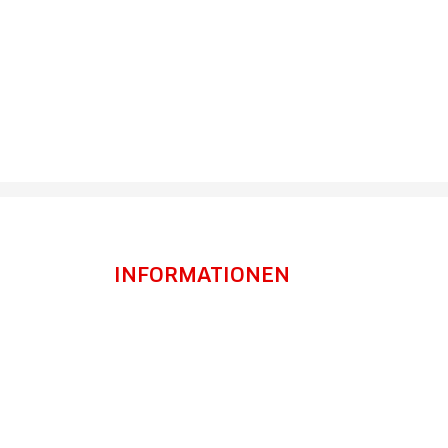
INFORMATIONEN
Impressum
Datenschutz
AGB
Widerrufsrecht
Zahlung & Versand