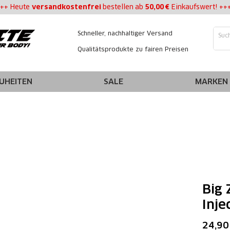
++ Heute
versandkostenfrei
bestellen
ab
50,00 €
Einkaufswert! ++
Schneller, nachhaltiger Versand
Qualitätsprodukte zu fairen Preisen
UHEITEN
SALE
MARKEN
Big 
Inje
24,90