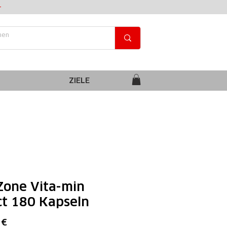
+
ZIELE
Zone Vita-min
ct 180 Kapseln
Preis
 €