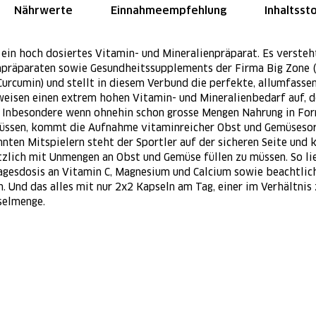
Nährwerte
Einnahmeempfehlung
Inhaltsst
 ein hoch dosiertes Vitamin- und Mineralienpräparat. Es versteh
npräparaten sowie Gesundheitssupplements der Firma Big Zone (
Curcumin) und stellt in diesem Verbund die perfekte, allumfasse
eisen einen extrem hohen Vitamin- und Mineralienbedarf auf, d
. Inbesondere wenn ohnehin schon grosse Mengen Nahrung in Fo
ssen, kommt die Aufnahme vitaminreicher Obst und Gemüsesorte
nnten Mitspielern steht der Sportler auf der sicheren Seite und
zlich mit Unmengen an Obst und Gemüse füllen zu müssen. So lie
agesdosis an Vitamin C, Magnesium und Calcium sowie beachtlic
. Und das alles mit nur 2x2 Kapseln am Tag, einer im Verhältnis
pselmenge.