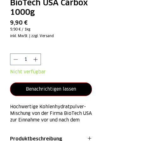
BioTech USA Carbox
1000g
Preis
9,90 €
9,90 €
/
1kg
9,90 €
inkl. MwSt.
|
zzgl. Versand
pro
1
Kilogramm
Anzahl
*
Nicht verfügbar
Benachrichtigen lassen
Hochwertige Kohlenhydratpulver-
Mischung von der Firma BioTech USA
zur Einnahme vor und nach dem
Training.
Produktbeschreibung