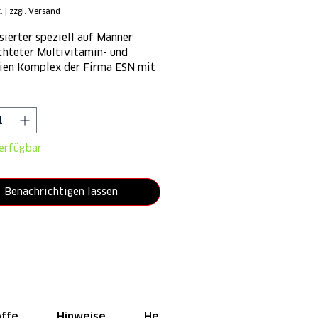
.
|
zzgl. Versand
ierter speziell auf Männer
chteter Multivitamin- und
ien Komplex der Firma ESN mit
ltsstoffen.
*
erfügbar
Benachrichtigen lassen
offe
Hinweise
Hersteller