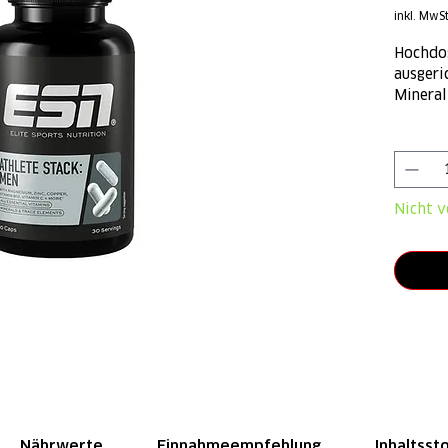
inkl. MwSt
Hochdos
ausgeri
Mineral
22 Inha
Anzahl
Nicht v
Nährwerte
Einnahmeempfehlung
Inhaltsst