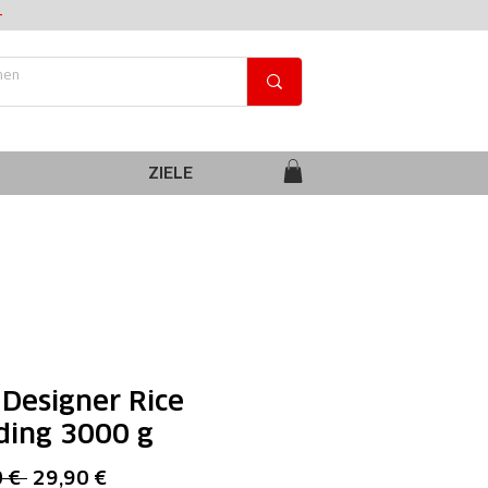
+
ZIELE
Designer Rice
ding 3000 g
Standardpreis
Sale-
 € 
29,90 €