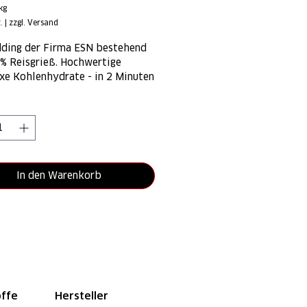
Preis
kg
.
|
zzgl. Versand
m
ding der Firma ESN bestehend
% Reisgrieß. Hochwertige
e Kohlenhydrate - in 2 Minuten
tet und super clean.
*
In den Warenkorb
offe
Hersteller