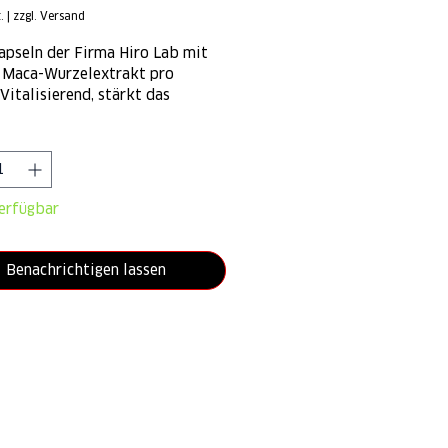
.
|
zzgl. Versand
pseln der Firma Hiro Lab mit
 Maca-Wurzelextrakt pro
 Vitalisierend, stärkt das
stem und erhöht die Potenz.
*
erfügbar
Benachrichtigen lassen