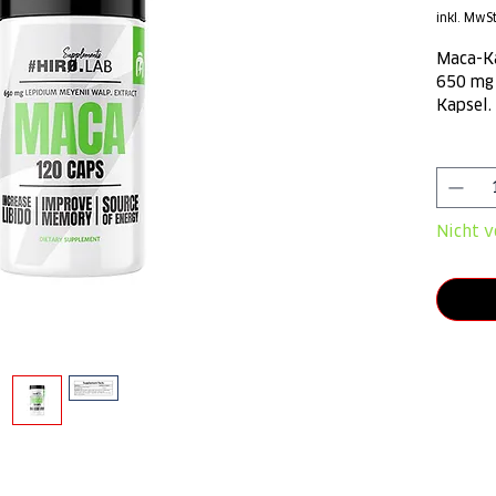
inkl. MwSt
Maca-Ka
650 mg
Kapsel.
Immunsy
Anzahl
Nicht v