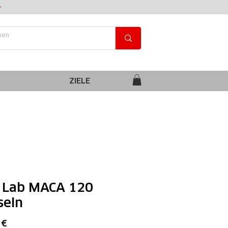
+
ZIELE
o Lab MACA 120
seln
Preis
 €