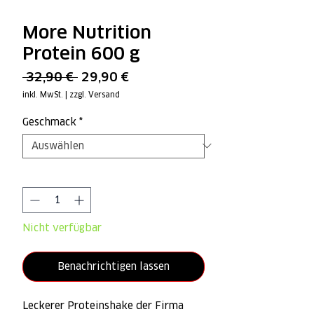
More Nutrition
Protein 600 g
Standardpreis
Sale-
 32,90 € 
29,90 €
Preis
inkl. MwSt.
|
zzgl. Versand
Geschmack
*
Anzahl
*
Nicht verfügbar
Benachrichtigen lassen
Leckerer Proteinshake der Firma