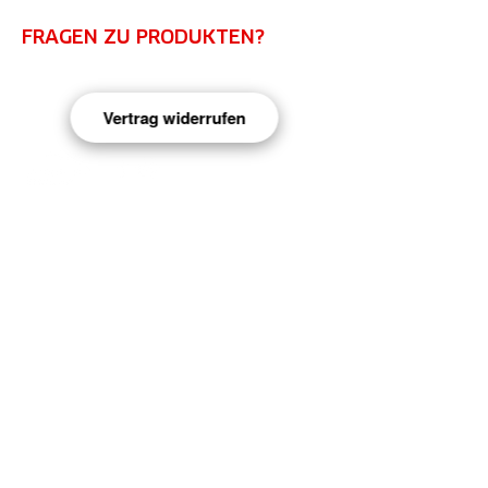
ausgewogene und
Inhaltsstoffe:
abwechslungsreiche Ernährung
FRAGEN ZU PRODUKTEN?
verwendet werden. Bei
ZINK
Nierenkrankheiten, in der
Kontaktiere uns!
Schwangerschaft und Stillzeit ist
-Unterstützt normalen Stoffwechsel
Vertrag widerrufen
eine Arztkonsultation angezeigt.
-Fördert Kohlenhydratstoffwechsel
Außerhalb der Reichweite von
-Fördert Säure-Basen-Stoffwechsel
Kindern aufbewahren.
-Unterstützt kognitive Funktionen
MAGNESIUM
INFORMATIONEN
-Verringerung von Müdigkeit und
Erschöpfung
Impressum
-Unterstützt normale
Datenschutz
Muskelfunktion
-Trägt zum Elektrolygleichgewicht
AGB
bei
Widerrufsrecht
Zahlung & Versand
VITAMIN B6