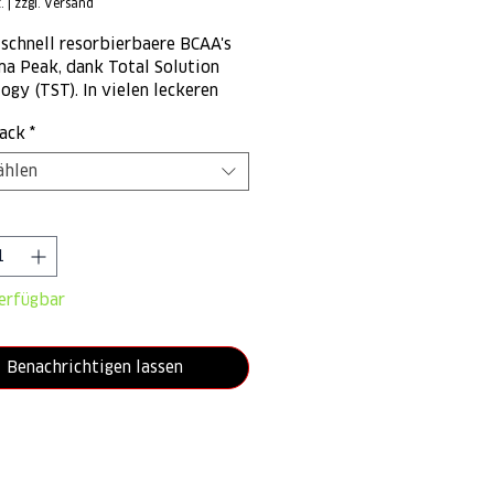
.
|
zzgl. Versand
m
schnell resorbierbaere BCAA's
ma Peak, dank Total Solution
ogy (TST). In vielen leckeren
ckern erhältlich!
ack
*
ählen
*
erfügbar
Benachrichtigen lassen