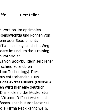
offe
Hersteller
 Portion, im optimalen
 lebenswichtig und können von
rung oder Supplements
offwechselung nicht den Weg
ndere im und um das Training
in kataboler
s von Bodybuildern seit jeher
rschied zu anderen
tion Technology). Diese
araus entstehenden 100%
 das extrazelluläre (Muskel-)
n wird hier eine deutlich
rink, da sie der Muskulatur
, Vitamin B12 unterstreicht
nnen. Last but not least sei
 die Firma Peak kennt weiß,