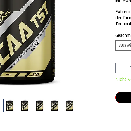
inkl. MwSt
pro
1
Kilogram
Extrem 
der Fir
Technol
Geschmä
Geschm
Ausw
Anzahl
Nicht v