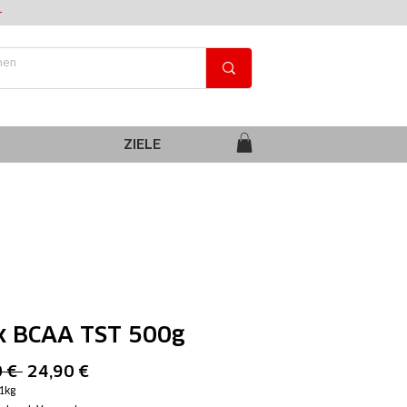
+
ZIELE
k BCAA TST 500g
Standardpreis
Sale-
 € 
24,90 €
Preis
1kg