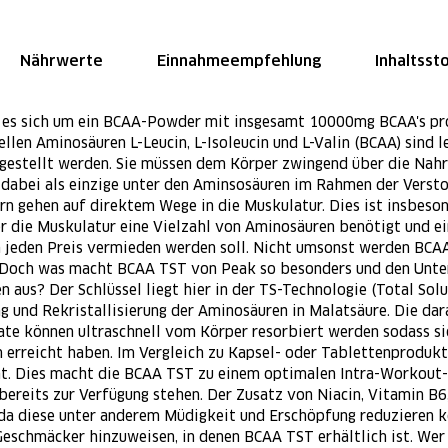
Nährwerte
Einnahmeempfehlung
Inhaltsst
 es sich um ein BCAA-Powder mit insgesamt 10000mg BCAA's pro
iellen Aminosäuren L-Leucin, L-Isoleucin und L-Valin (BCAA) sind
rgestellt werden. Sie müssen dem Körper zwingend über die Nah
 dabei als einzige unter den Aminsosäuren im Rahmen der Verst
n gehen auf direktem Wege in die Muskulatur. Dies ist insbeso
r die Muskulatur eine Vielzahl von Aminosäuren benötigt und e
jeden Preis vermieden werden soll. Nicht umsonst werden BCAA'
 Doch was macht BCAA TST von Peak so besonders und den Unte
aus? Der Schlüssel liegt hier in der TS-Technologie (Total Solu
g und Rekristallisierung der Aminosäuren in Malatsäure. Die d
e können ultraschnell vom Körper resorbiert werden sodass sie
erreicht haben. Im Vergleich zu Kapsel- oder Tablettenprodukte
ht. Dies macht die BCAA TST zu einem optimalen Intra-Workout-D
ereits zur Verfügung stehen. Der Zusatz von Niacin, Vitamin B6
da diese unter anderem Müdigkeit und Erschöpfung reduzieren kö
 Geschmäcker hinzuweisen, in denen BCAA TST erhältlich ist. Wer