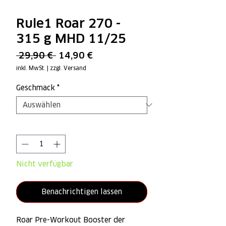
Rule1 Roar 270 -
315 g MHD 11/25
Standardpreis
Sale-
 29,90 € 
14,90 €
Preis
inkl. MwSt.
|
zzgl. Versand
Geschmack
*
Anzahl
*
Nicht verfügbar
Benachrichtigen lassen
Roar Pre-Workout Booster der