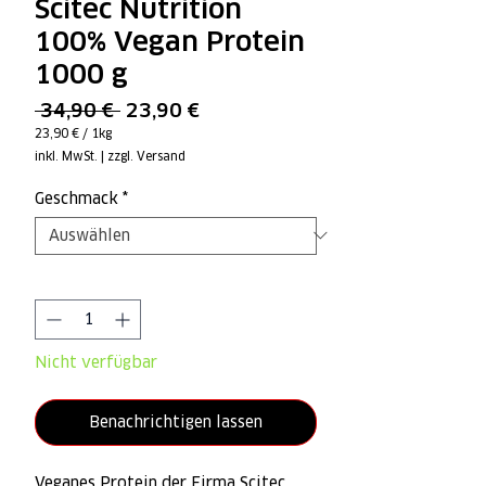
Scitec Nutrition
100% Vegan Protein
1000 g
Standardpreis
Sale-
 34,90 € 
23,90 €
Preis
23,90 €
/
1kg
23,90 €
inkl. MwSt.
|
zzgl. Versand
pro
1
Kilogramm
Geschmack
*
Anzahl
*
Nicht verfügbar
Benachrichtigen lassen
Veganes Protein der Firma Scitec